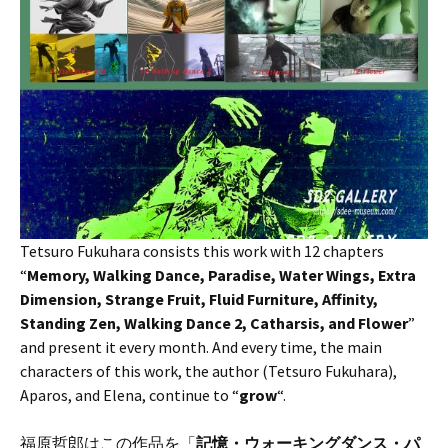
Tetsuro Fukuhara consists this work with 12 chapters
“
Memory, Walking Dance, Paradise, Water Wings, Extra
Dimension, Strange Fruit, Fluid Furniture, Affinity,
Standing Zen, Walking Dance 2, Catharsis, and Flower
”
and present it every month. And every time, the main
characters of this work, the author (Tetsuro Fukuhara),
Aparos, and Elena, continue to “
grow
“.
福原哲郎はこの作品を「
記憶・ウォーキングダンス・パ