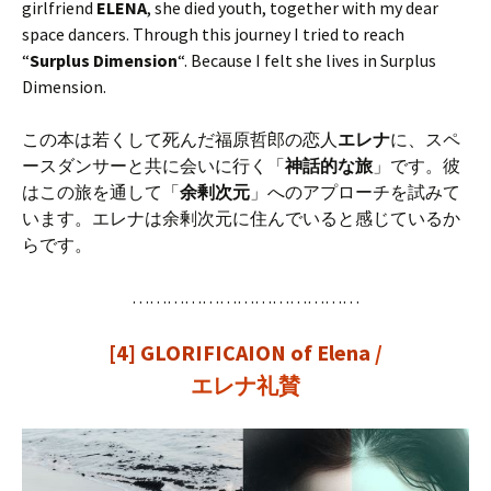
girlfriend
ELENA
, she died youth, together with my dear
space dancers. Through this journey I tried to reach
“
Surplus Dimension
“. Because I felt she lives in Surplus
Dimension.
この本は若くして死んだ福原哲郎の恋人
エレナ
に、スペ
ースダンサーと共に会いに行く「
神話的な旅
」です。彼
はこの旅を通して「
余剰次元
」へのアプローチを試みて
います。エレナは余剰次元に住んでいると感じているか
らです。
…………………………………
[4]
GLORIFICAION of Elena
/
エレナ礼賛