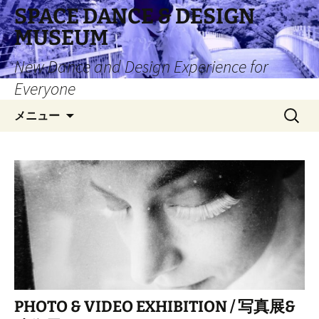
コ
SPACE DANCE & DESIGN
ン
MUSEUM
テ
ン
New Dance and Design Experience for
ツ
Everyone
へ
検
ス
メニュー
索:
キ
ッ
プ
PHOTO & VIDEO EXHIBITION / 写真展&