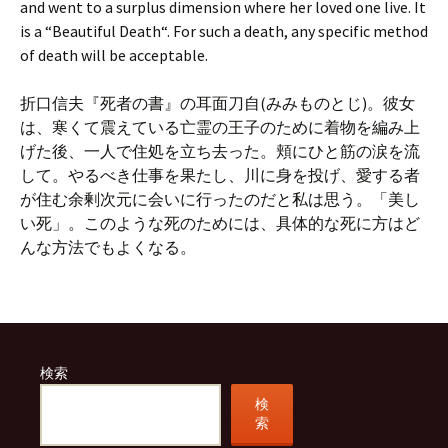
and went to a surplus dimension where her loved one live. It
is a “Beautiful Death“. For such a death, any specific method
of death will be acceptable.
折口信夫『死者の書』の耳面刀自(みみものとじ)。彼女
は、寒くて震えている亡霊の王子のために着物を編み上
げた後、一人で住処を立ち去った。頬にひと筋の涙を流
して。やるべき仕事を果たし、川に身を投げ、愛する者
が住む余剰次元に会いに行ったのだと私は思う。「美し
い死」。このような死のためには、具体的な死に方はど
んな方法でもよくなる。
検索
検
索