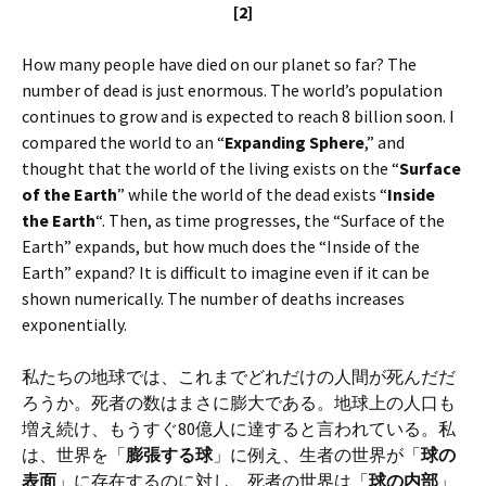
[2]
How many people have died on our planet so far? The
number of dead is just enormous. The world’s population
continues to grow and is expected to reach 8 billion soon. I
compared the world to an “
Expanding Sphere
,” and
thought that the world of the living exists on the “
Surface
of the Earth
” while the world of the dead exists “
Inside
the Earth
“. Then, as time progresses, the “Surface of the
Earth” expands, but how much does the “Inside of the
Earth” expand? It is difficult to imagine even if it can be
shown numerically. The number of deaths increases
exponentially.
私たちの地球では、これまでどれだけの人間が死んだだ
ろうか。死者の数はまさに膨大である。地球上の人口も
増え続け、もうすぐ80億人に達すると言われている。私
は、世界を「
膨張する球
」に例え、生者の世界が「
球の
表面
」に存在するのに対し、死者の世界は「
球の内部
」