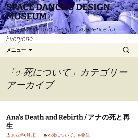
コ
SPACE DANCE & DESIGN
ン
MUSEUM
テ
ン
New Dance and Design Experience for
ツ
Everyone
へ
検
ス
メニュー
索:
キ
ッ
「d-死について」カテゴリー
プ
アーカイブ
Ana’s Death and Rebirth / アナの死と再
生
2022年6月8日
d-死について
、
e-物語