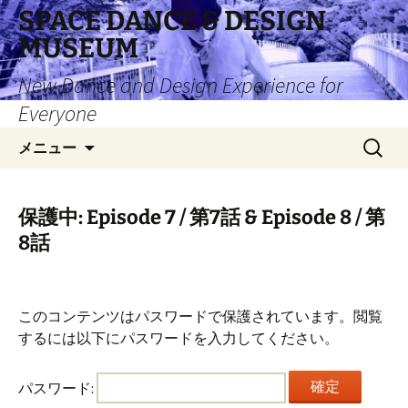
コ
SPACE DANCE & DESIGN
ン
MUSEUM
テ
ン
New Dance and Design Experience for
ツ
Everyone
へ
検
ス
メニュー
索:
キ
ッ
プ
保護中: Episode 7 / 第7話 & Episode 8 / 第
8話
このコンテンツはパスワードで保護されています。閲覧
するには以下にパスワードを入力してください。
パスワード: