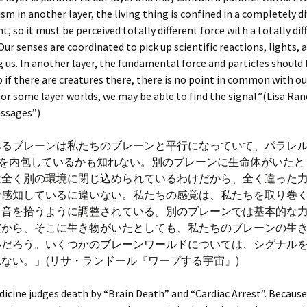
ism in another layer, the living thing is confined in a completely di
, so it must be perceived totally different force with a totally dif
Our senses are coordinated to pick up scientific reactions, lights,
 us. In another layer, the fundamental force and particles should
so if there are creatures there, there is no point in common with ou
For some layer worlds, we may be able to find the signal.”(Lisa Ran
ssages”)
レーンは私たちのブレーンと平行になっていて、パラレル
)を内包しているかも知れない。別のブレーンに生命体がいたと
は全く別の環境に閉じ込められているわけだから、全く違った
で感知しているに違いない。私たちの感覚は、私たちを取り巻
、音を拾うように調整されている。別のブレーンでは基本的な
だから、そこに生き物がいたとしても、私たちのブレーンの生
いだろう。いくつかのブレーンワールドについては、シグナル
れない。」(リサ・ランドール『ワープする宇宙』)
cine judges death by “Brain Death” and “Cardiac Arrest”. Because