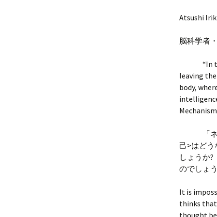
Atsushi Iri
脳科学者
“In the ne
leaving the
body, where
intelligenc
Mechanism t
「ネット
己>はどう
しょうか?
のでしょう
It is impos
thinks that
thought bec