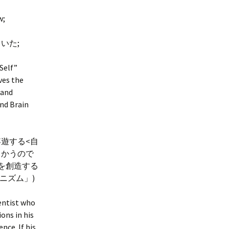
w;
いた;
Self”
ves the
 and
nd Brain
遊する<自
向かうので
を創造する
ニズム」)
ientist who
ons in his
nce. If his