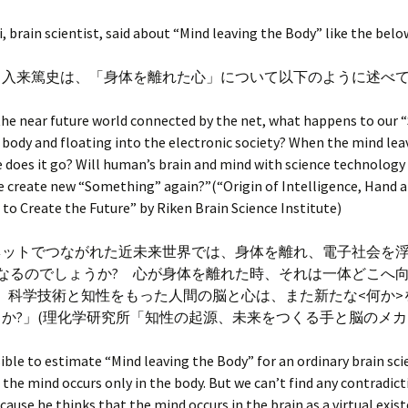
ki, brain scientist, said about “Mind leaving the Body” like the belo
・入来篤史は、「身体を離れた心」について以下のように述べて
ar future world connected by the net, what happens to our “
 body and floating into the electronic society? When the mind lea
 does it go? Will human’s brain and mind with science technology
e create new “Something” again?”(“Origin of Intelligence, Hand a
o Create the Future” by Riken Brain Science Institute)
でつながれた近未来世界では、身体を離れ、電子社会を浮
なるのでしょうか? 心が身体を離れた時、それは一体どこへ
 科学技術と知性をもった人間の脳と心は、また新たな<何か>
か?」(理化学研究所「知性の起源、未来をつくる手と脳のメカ
sible to estimate “Mind leaving the Body” for an ordinary brain sc
 the mind occurs only in the body. But we can’t find any contradicti
ause he thinks that the mind occurs in the brain as a virtual existe