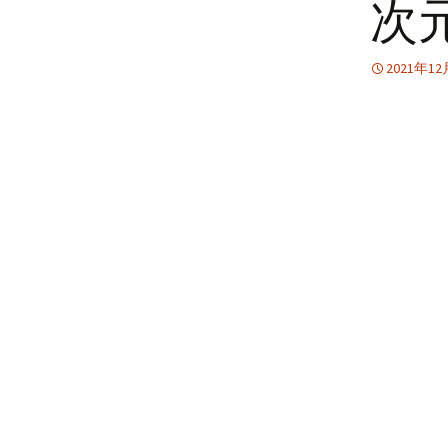
次
SPACE DANCE in the
Strange Tale wi
[6th year] EC
ROBOTIC UNIVERSE / ス
Dead People
GARDEN 69-72 /
ペースダンス・イン・
との奇妙な物
ザ・ロボティックユニ
2021年1
バース
Spiritual Jour
リチュアルジ
GLORIFICATION
ELENA / エ