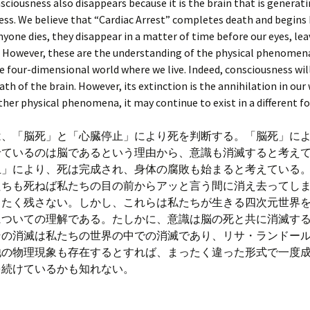
sciousness also disappears because it is the brain that is generat
ss. We believe that “Cardiac Arrest” completes death and begins 
anyone dies, they disappear in a matter of time before our eyes, le
t. However, these are the understanding of the physical phenomen
 four-dimensional world where we live. Indeed, consciousness wil
ath of the brain. However, its extinction is the annihilation in our 
ther physical phenomena, it may continue to exist in a different f
は、「脳死」と「心臓停止」により死を判断する。「脳死」に
せているのは脳であるという理由から、意識も消滅すると考え
止」により、死は完成され、身体の腐敗も始まると考えている
たちも死ねば私たちの目の前からアッと言う間に消え去ってし
ったく残さない。しかし、これらは私たちが生きる四次元世界
についての理解である。たしかに、意識は脳の死と共に消滅す
その消滅は私たちの世界の中での消滅であり、リサ・ランドー
他の物理現象も存在するとすれば、まったく違った形式で一度
を続けているかも知れない。