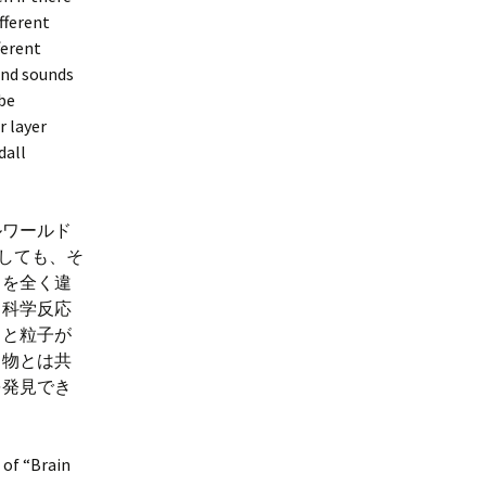
fferent
ferent
 and sounds
 be
r layer
dall
ワールド
しても、そ
力を全く違
く科学反応
力と粒子が
き物とは共
を発見でき
 of “Brain