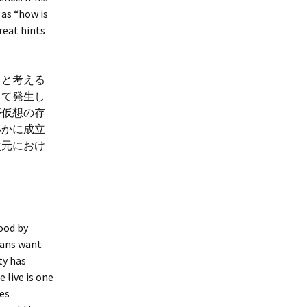
 as “how is
reat hints
」と考える
して発生し
が仮想の存
いかに成立
次元におけ
ood by
mans want
ty has
 live is one
tes