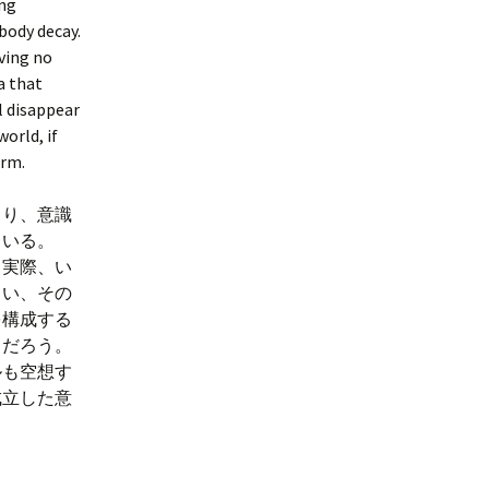
ing
body decay.
aving no
a that
l disappear
world, if
orm.
より、意識
ている。
。実際、い
まい、その
を構成する
るだろう。
ルも空想す
成立した意