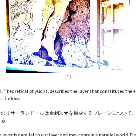
[1]
l, Theoretical physicist, describes the layer that constitutes the 
as follows;
者のリサ・ランドールは余剰次元を構成するブレーンについて
る;
 is parallel to our layer and may contain a parallel world. Eve