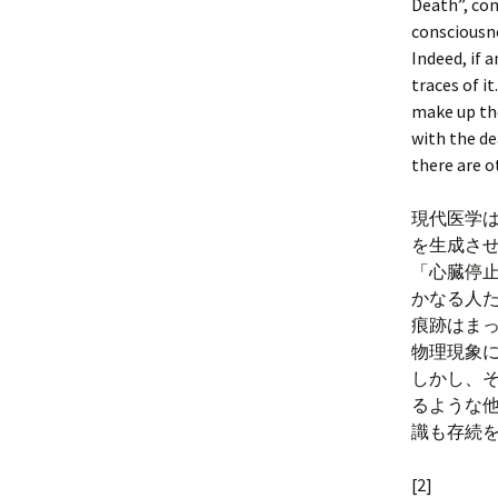
Death”, con
consciousne
Indeed, if 
traces of i
make up the
with the de
there are o
現代医学
を生成さ
「心臓停
かなる人
痕跡はま
物理現象
しかし、
るような
識も存続
[2]