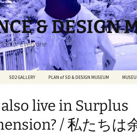
NCE & DESIGN
ce for Everyone
SD2 GALLERY
PLAN of SD & DESIGN MUSEUM
MUSEU
ET
DY / 身体の
PERMANENT
Part 2 / 第2部 “New
SPACE DANCE & DESIGN
SPACE DANCE at Outside
Part 3 / 第3部 “Design 
KIDS SPACE D
EXHIBITION / 常設展
Thought”/ 『新しい知』
14 days / スペースダン
Location / スペースダン
Body of Future” / 『<
ども宇宙ダン
also live in Surplus
ス&デザイン14日間
ス、外で
体の未来>をデザイン
る』
TURE / イ
ginality –
SPECIAL EHIBITION / 特
Part 4 / 第4部 “What is
Episode 2 / 第2話
Information for SPACE
Part 5 / 第5部 “From
Episode 3 / 第3話
SPACE DESIG
nt-
別展 June 1-30, 2026
Extra Dimension?” /『余
SPACE CULTURE / スペ
SPACE DANCE in Space
DANCE & DESIGN / スペ
Information to
スペースデザ
 オリジナルの
剰次元とは何か?』
ースカルチャー
Tube /スペースダンス・
ースダンス&デザインを
Experience” / 『情報
ール
mension? / 私たち
ちの言葉
KHART
Episode 5 / 第5話
イン・スペースチュー
発展させる為の情報
ら体験へ』
Episode 6 / 第6話
つの愛
 2026.1-7
SPACE DANCE & DESIGN
Part 2; Beyond Me / 第二
ブ
Dance Diary / ダンス日
Part 3; Wandering alon
School Online / スペース
Part 6 / 第6部 “New
話; 私を超える
記
Part 7 / 第7部 “New Ro
traveling the world /
SPACE DANCE
ダンス&デザインスクー
Nation” / 『新しい国
Episode 8 / 第8話
of Art and Design” / 
Episode 9 / 第9話
話; 一人さまよう、世
スペースダン