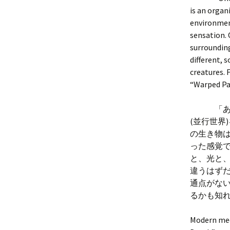
is an organ
environment
sensation. 
surrounding
different, 
creatures. 
“Warped Pa
「あるブ
(並行世界
の生き物
った感覚
と、光と
違うはず
通点がな
るかも知
Modern medi