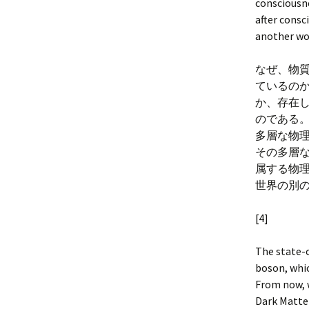
consciousn
after consc
another wo
なぜ、物
ているの
か、存在
のである
多層な物
その多層
属する物
世界の別
[4]
The state-o
boson, whic
From now, w
Dark Matter