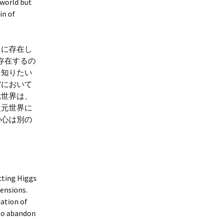
 world but
in of
こに存在し
存在するの
を知りたい
宙において
元世界は、
次元世界に
や心は別の
cting Higgs
mensions.
dation of
 to abandon