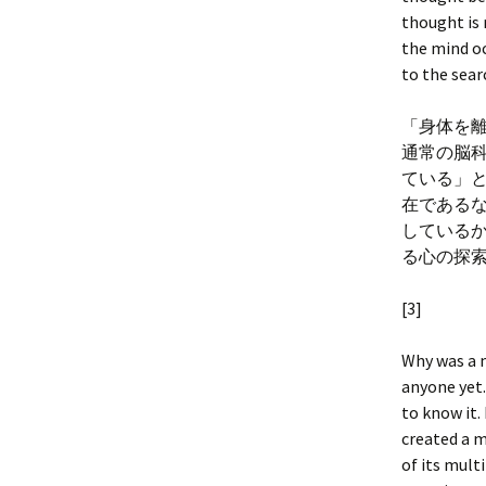
thought is 
the mind oc
to the sear
「身体を
通常の脳
ている」
在である
している
る心の探
[3]
Why was a m
anyone yet.
to know it.
created a m
of its mult