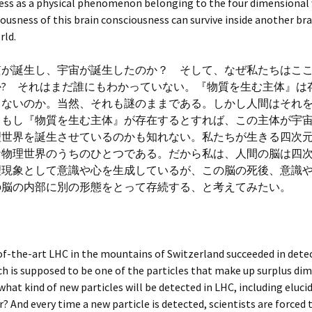
ess as a physical phenomenon belonging to the four dimensional
iousness of this brain consciousness can survive inside another bra
rld.
質が誕生し、宇宙が誕生したのか？ そして、なぜ私たちはこ
か? それはまだ誰にもわかっていない。『物質を生む主体』は
しないのか。当然、それも謎のままである。しかし人間はそれ
。もし『物質を生む主体』が存在するとすれば、この主体が宇
理世界を誕生させているのかも知れない。私たちが生きる四次
な物理世界のうちのひとつである。だから私は、人間の脳は四
理現象として意識や心を生成しているが、この脳の死後、意識
の脳の内部に別の形態をとって存続する、と考えてみたい。
f-the-art LHC in the mountains of Switzerland succeeded in dete
h is supposed to be one of the particles that make up surplus di
hat kind of new particles will be detected in LHC, including eluci
? And every time a new particle is detected, scientists are forced