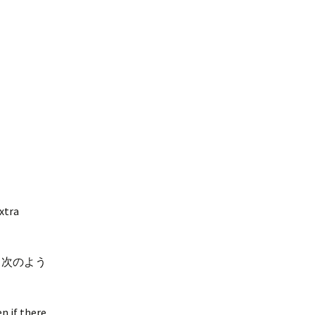
extra
、次のよう
n if there