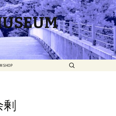
 MUSEUM
検
M SHOP
索:
for
ANCE / こ
身
ス
す
N SCHOOL /
Episode 4 / 第4話
BODY-SPACE MODEL &
インスク
APAROS Development /
か
身体-空間モデル & アパ
は余剰
Episode 7 / 第7話
ロス開発
e,
le
 第三
 SCHOOL /
What is BUTOH? / 舞踏と
『ア
界
ススクー
は何か?