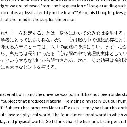
right we are released from the big question of long-standing such
curred as a physical entity in the brain?” Also, his thought gives g
ch of the mind in the surplus dimension.
離れた心」を想定することは「身体においてのみ心は発生する
科学者にとってはあり得ないが、「心は脳の中で仮想的存在と
と考える入来にとっては、以上の記述に矛盾はない。まず、心
なら、私たちは長年にわたる「心は脳の中で物理的実体として
か」という大きな問いから解放される。次に、その効果は余剰
索にも大きなヒントを与える。
aterial born, and the universe was born? It has not been underst
 “Subject that produces Material” remains a mystery. But our hu
 If “Subject that produces Material” exists, it may be that this enti
ultilayered physical world. The four-dimensional world in which we
ilayered physical worlds. So I think that the human’s brain genera