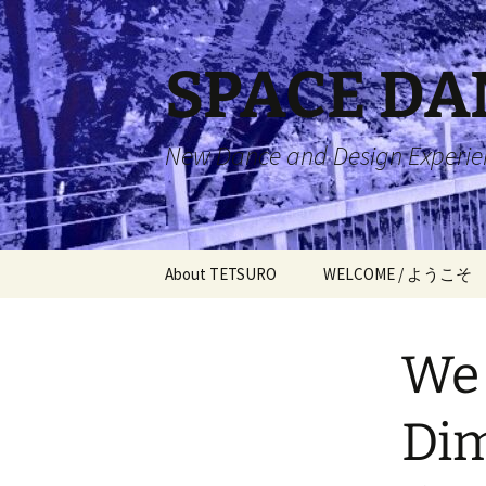
コ
ン
テ
SPACE DA
ン
ツ
へ
New Dance and Design Experien
ス
キ
ッ
プ
About TETSURO
WELCOME / ようこそ
WRITER & AI Artist / 作家
Design Division, BUDG
VISION of BO
& AIアーティスト
PLAN / デザイン事業
夢
We 
部・予算計画
My ROAD / 私の道
ILKAY’s ADVEN
Fountain for Ori
カイの冒険
Message of Fro
Runners /
Di
ECKHART GARDEN / エッ
泉～先行者た
[7th year] EC
クハルトの庭
4 LOVES / 4
GARDEN 73-79 /