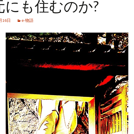
元にも住むのか?
th Five
KHART
ル・オンライン
家』
Episode 3 / 第3話 &
KIDS SPACE DANCE / こ
ートとデザインの新
の旅へ
Episode 5 / 第5話 &
ル
 / 5人の死者
 2025.9-12
Part 4; My husband is a
Episode 4 / 第4話
ども宇宙ダンス
い役割』 & [Epilogue
Episode 6 / 第6話
語
genius / 第四話; 私の夫
おわりに] & [Short
PHOTO & VIDEO
は天才だった
Phrases / 短言集
2月16日
e-物語
EXHIBITION / 写真展&映
Episode 9 / 第9話 &
Episode 11 / 第11話 &
ney / スピ
像展
Episode 10 / 第10話
Epilogue / エピローグ
ャーニー
 of
“Glorification of Elena”
レナ礼賛
(Additional Edits) / 『エ
レナ礼賛』(追加編集)